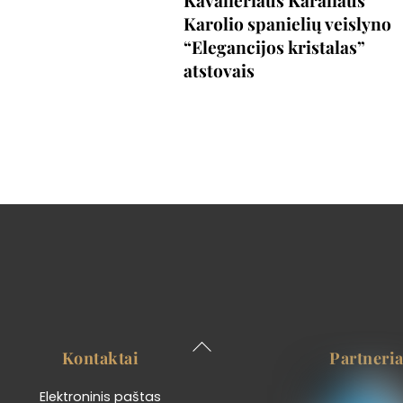
Karolio spanielių veislyno
“Elegancijos kristalas”
atstovais
Back
Kontaktai
Partneria
To
Top
Elektroninis paštas