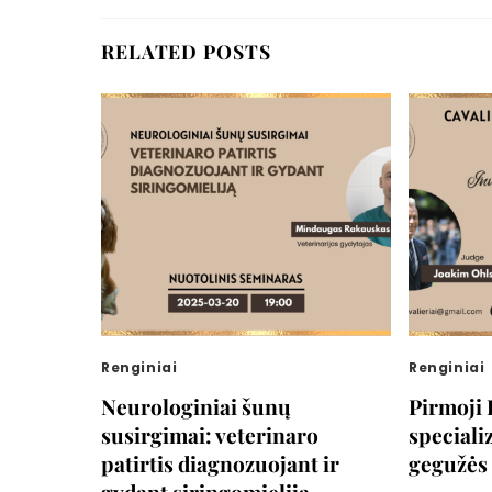
RELATED POSTS
Renginiai
Renginiai
Neurologiniai šunų
Pirmoji 
susirgimai: veterinaro
special
patirtis diagnozuojant ir
gegužės 
gydant siringomieliją