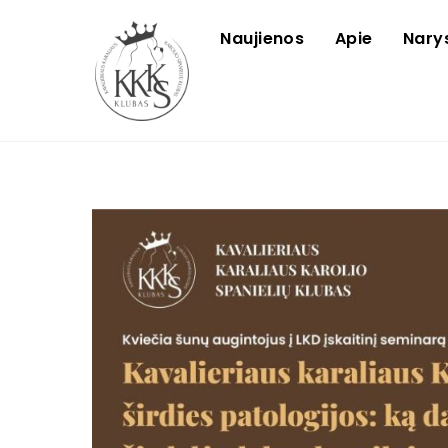
Skip
to
Naujienos
Apie
Nary
content