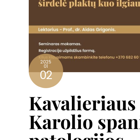
2025
01
02
Kavalieriaus
Karolio spani