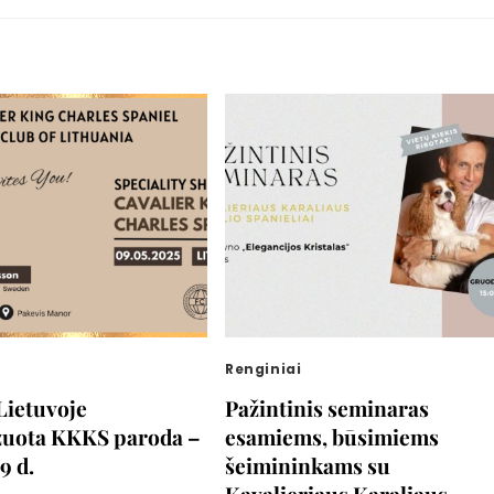
Renginiai
Lietuvoje
Pažintinis seminaras
izuota KKKS paroda –
esamiems, būsimiems
9 d.
šeimininkams su
Kavalieriaus Karaliaus