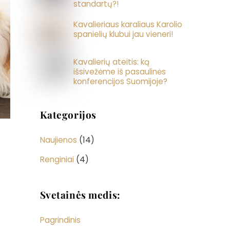
standartų?!
Kavalieriaus karaliaus Karolio
spanielių klubui jau vieneri!
Kavalierių ateitis: ką
išsivežėme iš pasaulinės
konferencijos Suomijoje?
Kategorijos
Naujienos
(14)
Renginiai
(4)
Svetainės medis:
Pagrindinis