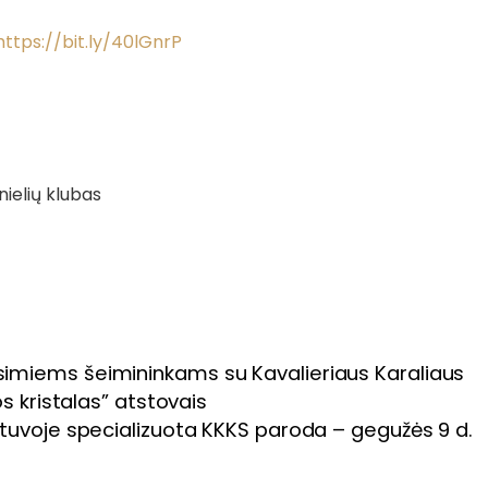
https://bit.ly/40lGnrP
nielių klubas
imiems šeimininkams su Kavalieriaus Karaliaus
os kristalas” atstovais
ietuvoje specializuota KKKS paroda – gegužės 9 d.