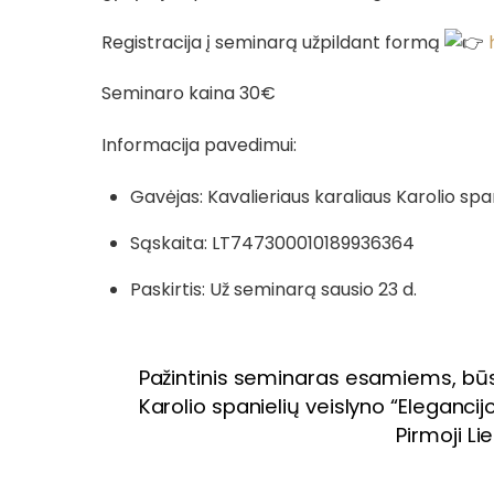
Registracija į seminarą užpildant formą
Seminaro kaina 30€
Informacija pavedimui:
Gavėjas: Kavalieriaus karaliaus Karolio spa
Sąskaita: LT747300010189936364
Paskirtis: Už seminarą sausio 23 d.
Pažintinis seminaras esamiems, būs
Karolio spanielių veislyno “Elegancij
Pirmoji L