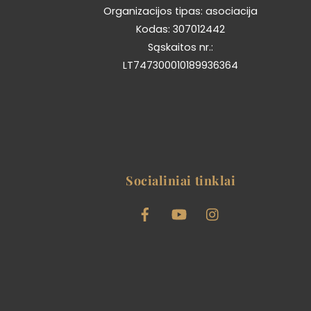
Organizacijos tipas: asociacija
Kodas: 307012442
Sąskaitos nr.:
LT747300010189936364
Socialiniai tinklai