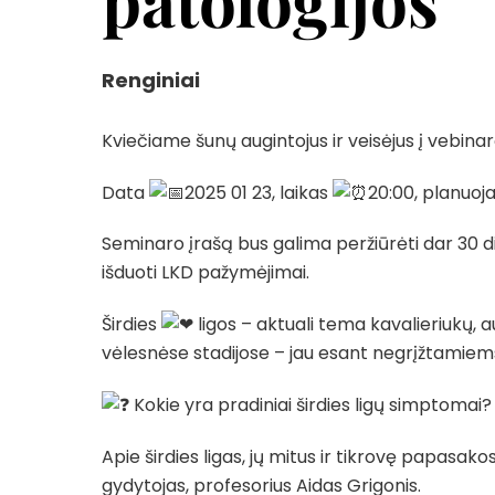
patologijos
Renginiai
Kviečiame šunų augintojus ir veisėjus į vebinar
Data
2025 01 23, laikas
20:00, planuoj
Seminaro įrašą bus galima peržiūrėti dar 30 d
išduoti LKD pažymėjimai.
Širdies
ligos – aktuali tema kavalieriukų, 
vėlesnėse stadijose – jau esant negrįžtamie
Kokie yra pradiniai širdies ligų simptomai? 
Apie širdies ligas, jų mitus ir tikrovę papasako
gydytojas, profesorius Aidas Grigonis.