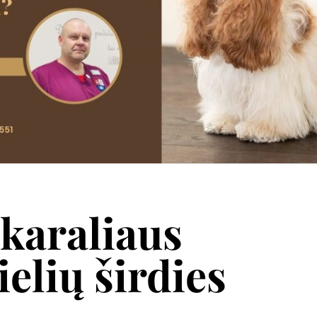
 karaliaus
elių širdies