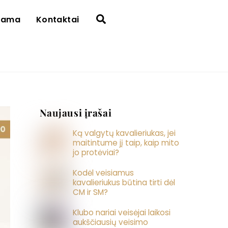
Search
rama
Kontaktai
Naujausi įrašai
Ką valgytų kavalieriukas, jei
maitintume jį taip, kaip mito
jo protėviai?
Kodėl veisiamus
kavalieriukus būtina tirti dėl
CM ir SM?
Klubo nariai veisėjai laikosi
aukščiausių veisimo