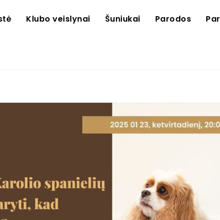
stė
Klubo veislynai
Šuniukai
Parodos
Pa