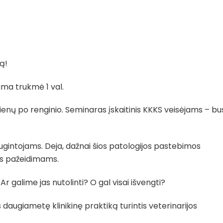
ą!
ama trukmė 1 val.
ienų po renginio. Seminaras įskaitinis KKKS veisėjams – bu
augintojams. Deja, dažnai šios patologijos pastebimos
ms pažeidimams.
Ar galime jas nutolinti? O gal visai išvengti?
s daugiametę klinikinę praktiką turintis veterinarijos