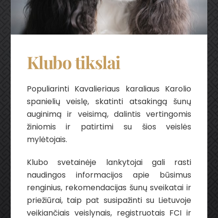
Klubo tikslai
Populiarinti Kavalieriaus karaliaus Karolio
spanielių veislę, skatinti atsakingą šunų
auginimą ir veisimą, dalintis vertingomis
žiniomis ir patirtimi su šios veislės
mylėtojais.
Klubo svetainėje lankytojai gali rasti
naudingos informacijos apie būsimus
renginius, rekomendacijas šunų sveikatai ir
priežiūrai, taip pat susipažinti su Lietuvoje
veikiančiais veislynais, registruotais FCI ir