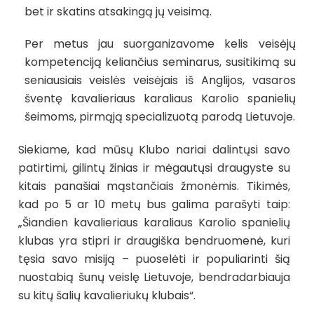
bet ir skatins atsakingą jų veisimą.
Per metus jau suorganizavome kelis veisėjų
kompetenciją keliančius seminarus, susitikimą su
seniausiais veislės veisėjais iš Anglijos, vasaros
šventę kavalieriaus karaliaus Karolio spanielių
šeimoms, pirmąją specializuotą parodą Lietuvoje.
Siekiame, kad mūsų Klubo nariai dalintųsi savo
patirtimi, gilintų žinias ir mėgautųsi draugyste su
kitais panašiai mąstančiais žmonėmis. Tikimės,
kad po 5 ar 10 metų bus galima parašyti taip:
„Šiandien kavalieriaus karaliaus Karolio spanielių
klubas yra stipri ir draugiška bendruomenė, kuri
tęsia savo misiją – puoselėti ir populiarinti šią
nuostabią šunų veislę Lietuvoje, bendradarbiauja
su kitų šalių kavalieriukų klubais“.