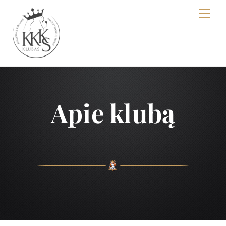
Skip
Men
to
content
Apie klubą