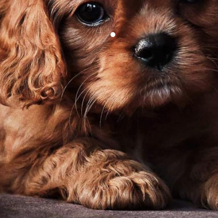
Karaliaus Karolio spanielių auginimą bei priežiūrą.
Klubas organizuoja nuostabius renginius, kur galime
pasidalinti patirtimi ir džiaugtis šunų pasiekimais.
Jaučiuosi bendruomenės dalimi, kurioje kiekvienas
rūpinasi ne tik savo augintiniais, bet ir veislės
ateitimi.
Monika Žmuidienė
Veislynas "Baltijos smaragdas"