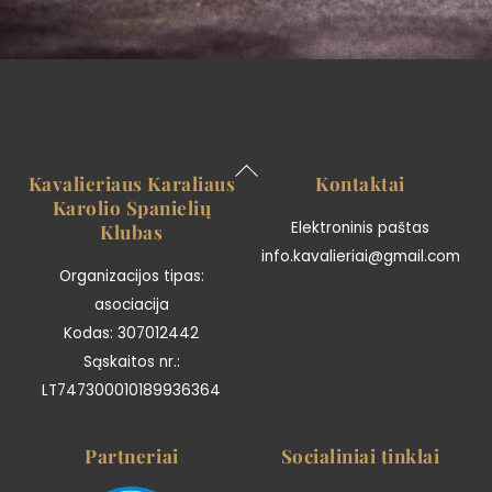
Back
Kavalieriaus Karaliaus
Kontaktai
To
Karolio Spanielių
Top
Elektroninis paštas
Klubas
info.kavalieriai@gmail.com
Organizacijos tipas:
asociacija
Kodas: 307012442
Sąskaitos nr.:
LT747300010189936364
Partneriai
Socialiniai tinklai