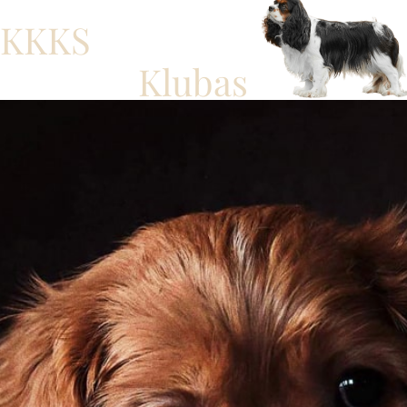
KKKS
Klubas
Prisijungimas prie klubo buvo vienas geriausių
sprendimų! Čia radau ne tik bendraminčių, bet ir
daug naudingos informacijos apie Kavalieriaus