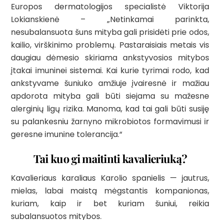
Europos dermatologijos specialistė Viktorija
Lokianskienė – „Netinkamai parinkta,
nesubalansuota šuns mityba gali prisidėti prie odos,
kailio, virškinimo problemų. Pastaraisiais metais vis
daugiau dėmesio skiriama ankstyvosios mitybos
įtakai imuninei sistemai. Kai kurie tyrimai rodo, kad
ankstyvame šuniuko amžiuje įvairesnė ir mažiau
apdorota mityba gali būti siejama su mažesne
alerginių ligų rizika. Manoma, kad tai gali būti susiję
su palankesniu žarnyno mikrobiotos formavimusi ir
geresne imunine tolerancija.“
Tai kuo gi maitinti kavalieriuką?
Kavalieriaus karaliaus Karolio spanielis — jautrus,
mielas, labai maistą mėgstantis kompanionas,
kuriam, kaip ir bet kuriam šuniui, reikia
subalansuotos mitybos.