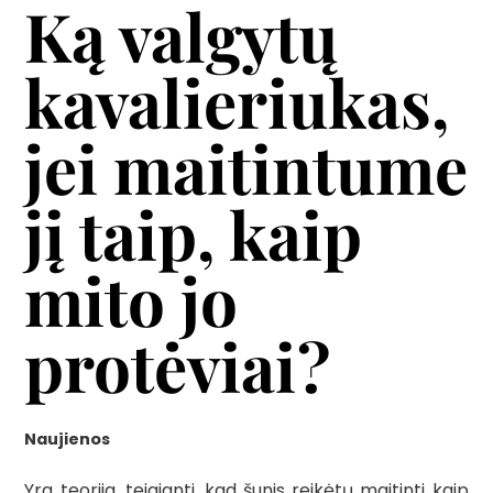
Ką valgytų
kavalieriukas,
jei maitintume
jį taip, kaip
mito jo
protėviai?
Naujienos
Yra teorija, teigianti, kad šunis reikėtų maitinti kaip