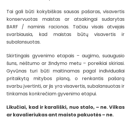
Tai gali būti kokybiškas sausas pašaras, visavertis
konservuotas maistas ar atsakingai sudarytas
BARF / naminis racionas. Tačiau visais atvejais
svarbiausia, kad maistas būtų visavertis ir
subalansuotas.
Skirtingais gyvenimo etapais – augimo, suaugusio
šuns, nėštumo ar žindymo metu – poreikiai skiriasi.
Gyvūnas turi būti maitinamas pagal individualiai
pritaikytą mitybos planą, o renkantis pašarą
svarbu įvertinti, ar jis yra visavertis, subalansuotas ir
tinkamas konkrečiam gyvenimo etapui.
Likučiai, kad ir karališki, nuo stalo, – ne. Vilkas
ar kavalieriukas ant maisto pakuotės – ne.