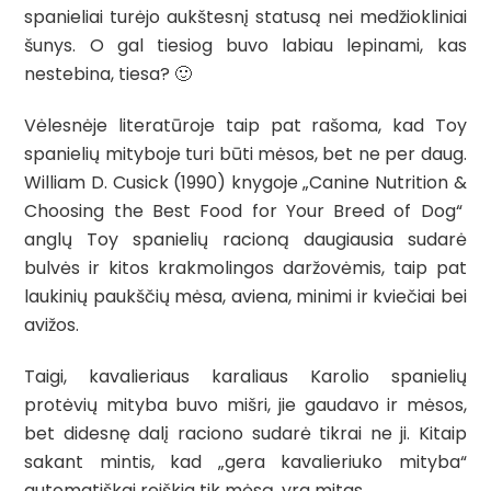
spanieliai turėjo aukštesnį statusą nei medžiokliniai
šunys. O gal tiesiog buvo labiau lepinami, kas
nestebina, tiesa? 🙂
Vėlesnėje literatūroje taip pat rašoma, kad Toy
spanielių mityboje turi būti mėsos, bet ne per daug.
William D. Cusick
(1990)
knygoje „Canine Nutrition &
Choosing the Best Food for Your Breed of Dog“
anglų Toy spanielių racioną daugiausia sudarė
bulvės ir kitos krakmolingos daržovėmis, taip pat
laukinių paukščių mėsa, aviena, minimi ir kviečiai bei
avižos.
Taigi, kavalieriaus karaliaus Karolio spanielių
protėvių mityba buvo mišri, jie gaudavo ir mėsos,
bet didesnę dalį raciono sudarė tikrai ne ji.
Kitaip
sakant mintis, kad „gera kavalieriuko mityba“
automatiškai reiškia tik mėsą, yra mitas.