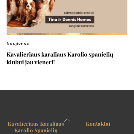
Naujienos
Kavalieriaus karaliaus Karolio spanielių
klubui jau vieneri!
Back
Kavalieriaus Karaliaus
Kontaktai
To
Karolio Spanielių