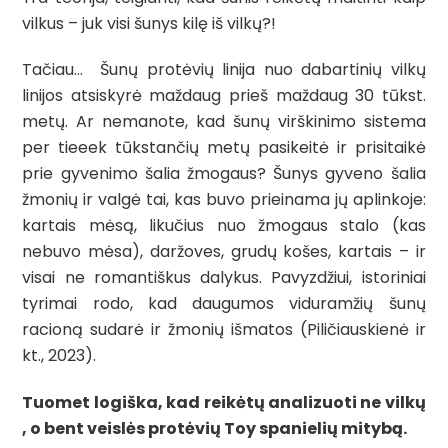
vilkus – juk visi šunys kilę iš vilkų?!
Tačiau… Šunų protėvių linija nuo dabartinių vilkų
linijos atsiskyrė maždaug prieš maždaug 30 tūkst.
metų.
Ar nemanote, kad šunų virškinimo sistema
per tieeek tūkstančių metų pasikeitė ir prisitaikė
prie gyvenimo šalia žmogaus?
Šunys gyveno šalia
žmonių ir valgė tai, kas buvo prieinama jų aplinkoje:
kartais mėsą, likučius nuo žmogaus stalo (kas
nebuvo mėsa), daržoves, grudų košes, kartais – ir
visai ne romantiškus dalykus. Pavyzdžiui, istoriniai
tyrimai rodo, kad daugumos viduramžių šunų
racioną sudarė ir žmonių išmatos (Piličiauskienė ir
kt., 2023).
Tuomet logiška, kad reikėtų analizuoti ne vilkų
, o bent veislės protėvių
Toy spanielių
mitybą
.