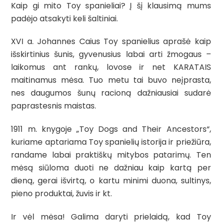
Kaip gi mito Toy spanieliai? Į šį klausimą mums
padėjo atsakyti keli šaltiniai.
XVI a. Johannes Caius Toy spanielius aprašė kaip
išskirtinius šunis, gyvenusius labai arti žmogaus –
laikomus ant rankų, lovose ir net KARATAIS
maitinamus mėsa. Tuo metu tai buvo neįprasta,
nes daugumos šunų racioną dažniausiai sudarė
paprastesnis maistas.
1911 m. knygoje „Toy Dogs and Their Ancestors“,
kuriame aptariama Toy spanielių istorija ir priežiūra,
randame labai praktiškų mitybos patarimų. Ten
mėsą siūloma duoti ne dažniau kaip kartą per
dieną, gerai išvirtą, o kartu minimi duona, sultinys,
pieno produktai, žuvis ir kt.
Ir vėl mėsa! Galima daryti prielaidą, kad Toy