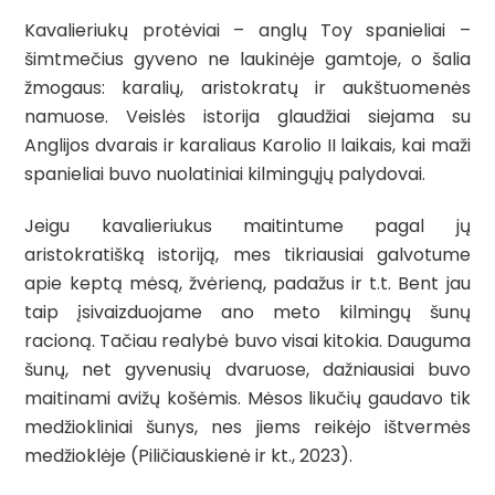
Kavalieriukų protėviai – anglų Toy spanieliai –
šimtmečius gyveno ne laukinėje gamtoje, o šalia
žmogaus: karalių, aristokratų ir aukštuomenės
namuose. Veislės istorija glaudžiai siejama su
Anglijos dvarais ir karaliaus Karolio II laikais, kai maži
spanieliai buvo nuolatiniai kilmingųjų palydovai.
Jeigu kavalieriukus maitintume pagal jų
aristokratišką istoriją, mes tikriausiai galvotume
apie keptą mėsą, žvėrieną, padažus ir t.t. Bent jau
taip įsivaizduojame ano meto kilmingų šunų
racioną. Tačiau realybė buvo visai kitokia. Dauguma
šunų, net gyvenusių dvaruose, dažniausiai buvo
maitinami avižų košėmis. Mėsos likučių gaudavo tik
medžiokliniai šunys, nes jiems reikėjo ištvermės
medžioklėje
(Piličiauskienė ir kt., 2023)
.