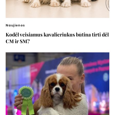
Naujienos
Kodėl veisiamus kavalieriukus būtina tirti dėl
CM ir SM?