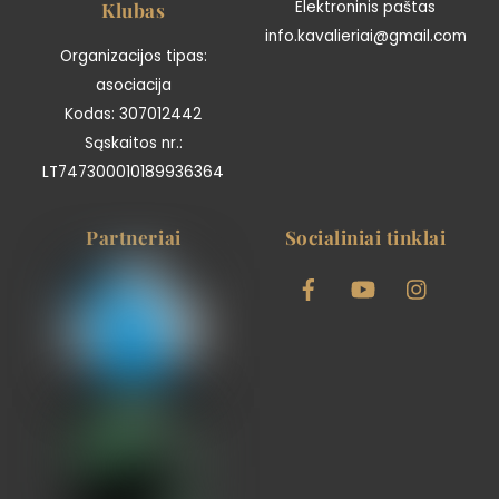
Top
Elektroninis paštas
Klubas
info.kavalieriai@gmail.com
Organizacijos tipas:
asociacija
Kodas: 307012442
Sąskaitos nr.:
LT747300010189936364
Partneriai
Socialiniai tinklai