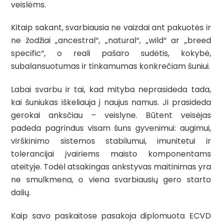
veislėms.
Kitaip sakant, svarbiausia ne vaizdai ant pakuotės ir
ne žodžiai „ancestral“, „natural“, „wild“ ar „breed
specific“, o reali pašaro sudėtis, kokybė,
subalansuotumas ir tinkamumas konkrečiam šuniui.
Labai svarbu ir tai, kad mityba neprasideda tada,
kai šuniukas iškeliauja į naujus namus. Ji prasideda
gerokai anksčiau – veislyne. Būtent veisėjas
padeda pagrindus visam šuns gyvenimui: augimui,
virškinimo sistemos stabilumui, imunitetui ir
tolerancijai įvairiems maisto komponentams
ateityje. Todėl atsakingas ankstyvas maitinimas yra
ne smulkmena, o viena svarbiausių gero starto
dalių.
Kaip savo paskaitose pasakoja diplomuota ECVD