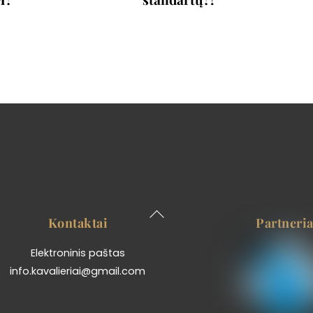
Back
Kontaktai
Partneria
To
Top
Elektroninis paštas
info.kavalieriai@gmail.com