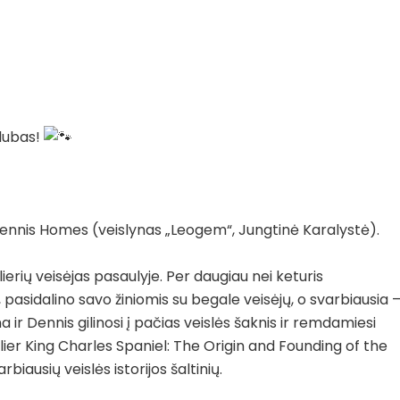
klubas!
 Dennis Homes (veislynas „Leogem“, Jungtinė Karalystė).
ierių veisėjas pasaulyje. Per daugiau nei keturis
asidalino savo žiniomis su begale veisėjų, o svarbiausia 
na ir Dennis gilinosi į pačias veislės šaknis ir remdamiesi
r King Charles Spaniel: The Origin and Founding of the
biausių veislės istorijos šaltinių.