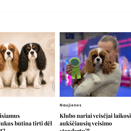
Naujienos
eisiamus
Klubo nariai veisėjai laikos
iukus būtina tirti dėl
aukščiausių veisimo
M?
standartų?!