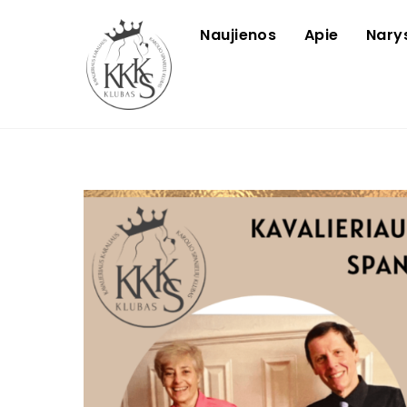
Skip
to
Naujienos
Apie
Nary
content