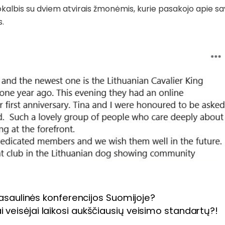
okalbis su dviem atvirais žmonėmis, kurie pasakojo apie s
s.
 pasaulinės konferencijos Suomijoje?
i veisėjai laikosi aukščiausių veisimo standartų?!