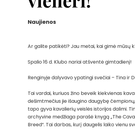
vieneri!
Naujienos
Ar galite patikėti? Jau metai, kai gimė mūsų 
Spalio 16 d. Klubo nariai atšventė gimtadienį!
Renginyje dalyvavo ypatingi svečiai – Tina ir
Tai vardai, kuriuos žino beveik kiekvienas kaval
dešimtmečius jie išaugino daugybę čempionų, p
tapo gyva kavalierių veislės istorijos dalimi. Ti
archyvine medžiaga parašė knygą „The Cavalie
Breed“. Tai darbas, kurį daugelis laiko vienu svar