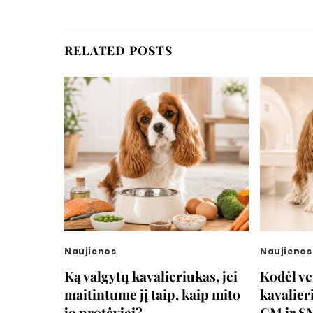
RELATED POSTS
Naujienos
Naujienos
Ką valgytų kavalieriukas, jei
Kodėl v
maitintume jį taip, kaip mito
kavalier
jo protėviai?
CM ir S