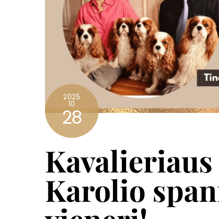
2025
10
28
Kavalieriaus
Karolio spani