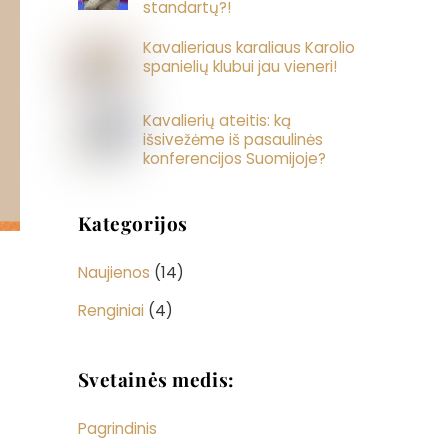
standartų?!
Kavalieriaus karaliaus Karolio
spanielių klubui jau vieneri!
Kavalierių ateitis: ką
išsivežėme iš pasaulinės
konferencijos Suomijoje?
Kategorijos
Naujienos
(14)
Renginiai
(4)
Svetainės medis:
Pagrindinis