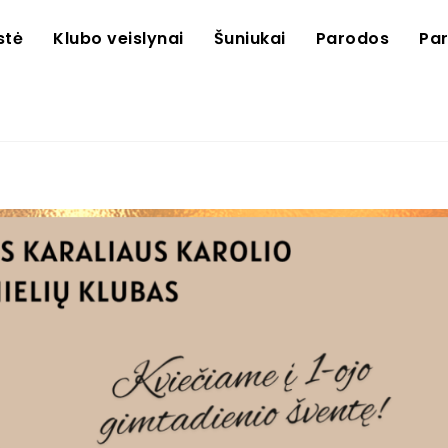
stė
Klubo veislynai
Šuniukai
Parodos
Pa