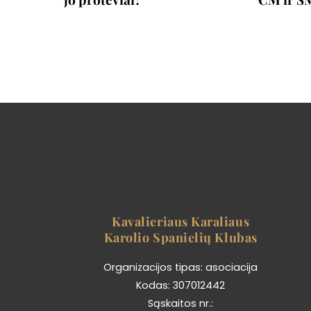
Kavalieriaus Karaliaus
Karolio Spanielių Klubas
Organizacijos tipas: asociacija
Kodas: 307012442
Sąskaitos nr.: