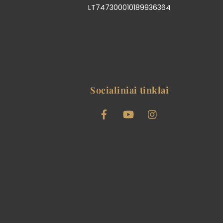
LT747300010189936364
Socialiniai tinklai