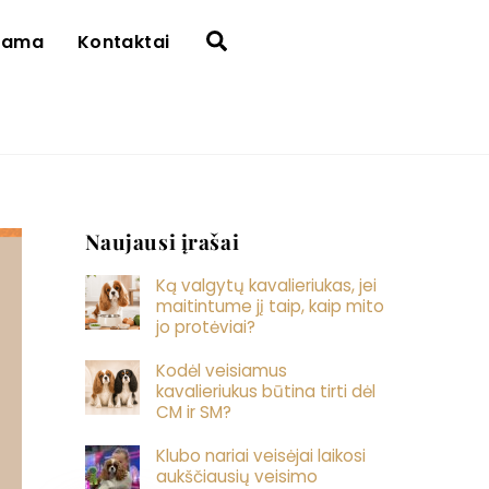
Search
rama
Kontaktai
Naujausi įrašai
Ką valgytų kavalieriukas, jei
maitintume jį taip, kaip mito
jo protėviai?
Kodėl veisiamus
kavalieriukus būtina tirti dėl
CM ir SM?
Klubo nariai veisėjai laikosi
aukščiausių veisimo