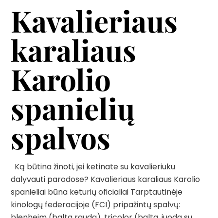
Kavalieriaus
karaliaus
Karolio
spanielių
spalvos
Ką būtina žinoti, jei ketinate su kavalieriuku
dalyvauti parodose? Kavalieriaus karaliaus Karolio
spanieliai būna keturių oficialiai Tarptautinėje
kinologų federacijoje (FCI) pripažintų spalvų:
blenheim (balta rauda), tricolor (balta, juoda su