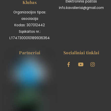
Top
Elektroninis paštas
Klubas
info.kavalieriai@gmail.com
Organizacijos tipas:
asociacija
Kodas: 307012442
Sąskaitos nr.:
LT747300010189936364
Partneriai
Socialiniai tinklai