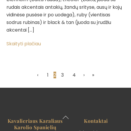
rudais akcentais antakių, žandų srityse, ausų ir kojų
vidinėse pusėse ir po uodega), ruby (vientisas
sodrus rubinas) ir black & tan (juoda su įrudžiu
akcentai […]
Skaityti plačiau
‹
1
2
3
4
›
»
Back
Kavalieriaus Karaliaus
Kontaktai
To
Karolio Spanielių