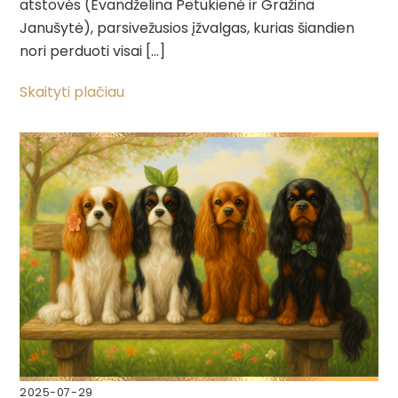
atstovės (Evandželina Petukienė ir Gražina
Janušytė), parsivežusios įžvalgas, kurias šiandien
nori perduoti visai […]
Skaityti plačiau
2025-07-29