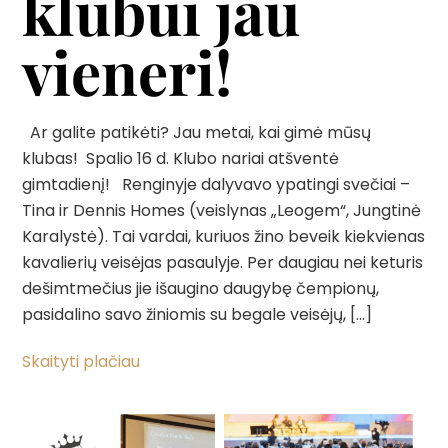
klubui jau
vieneri!
Ar galite patikėti? Jau metai, kai gimė mūsų
klubas! Spalio 16 d. Klubo nariai atšventė
gimtadienį! Renginyje dalyvavo ypatingi svečiai –
Tina ir Dennis Homes (veislynas „Leogem“, Jungtinė
Karalystė). Tai vardai, kuriuos žino beveik kiekvienas
kavalierių veisėjas pasaulyje. Per daugiau nei keturis
dešimtmečius jie išaugino daugybę čempionų,
pasidalino savo žiniomis su begale veisėjų, […]
Skaityti plačiau