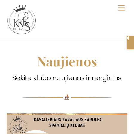
Skip
Men
to
content
Naujienos
Sekite klubo naujienas ir renginius