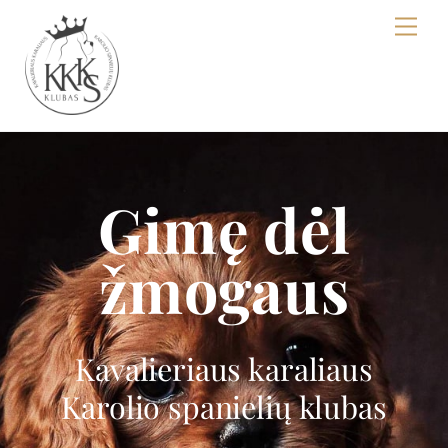
Skip
Men
to
content
Gimę dėl
žmogaus
Kavalieriaus karaliaus
Karolio spanielių klubas