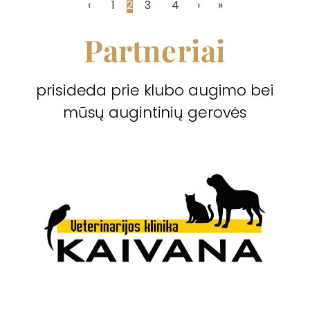
‹
1
2
3
4
›
»
Partneriai
prisideda prie klubo augimo bei
mūsų augintinių gerovės