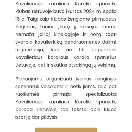
Kavalieriaus karaliaus Karolio spanielių
klubas Lietuvoje buvo įkurtas 2024 m. spalio
16 d. Taigi kaip klubas žengiame pirmuosius
žingsnius, tačiau įkūrę jį veisėjai, turime
nemažą įdirbį kinologijoje ir norą tapti
svarbia kavalieriukų bendruomenės dalimi,
organizacija, kuri ne tik populiarins
Kavalieriaus karaliaus Karolio spanielius
Lietuvoje, bet ir skatins atsakingą jų veisimą.
Planuojame organizuoti įvairius renginius,
seminarus veisėjams ir netik jiems, taip pat
ruošiamės pirmajai specializuotai
Kavalieriaus karaliaus Karolio spanielių
parodai Lietuvoje, tad tekstai apie Klubo
istoriją dar pildysis.