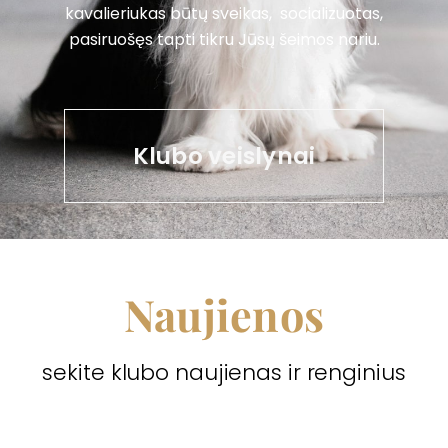
kavalieriukas būtų sveikas, socializuotas,
pasiruošęs tapti tikru Jūsų šeimos nariu.
Klubo veislynai
Naujienos
sekite klubo naujienas ir renginius