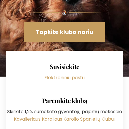
Tapkite klubo nariu
Susisiekite
Elektroniniu paštu
Paremkite klubą
Skirkite 1,2% sumokėto gyventojų pajamų mokesčio
Kavalieriaus Karaliaus Karolio Spanielių Klubui
.