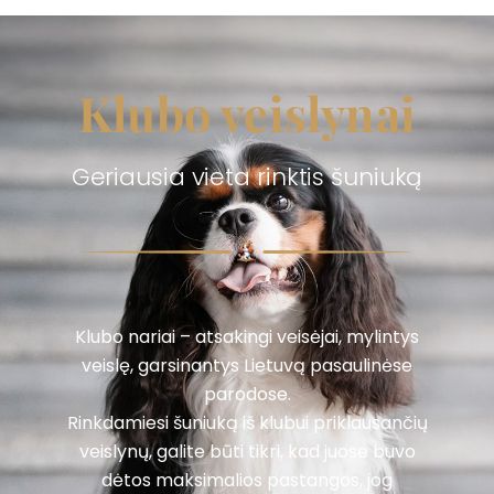
Klubo veislynai
Geriausia vieta rinktis šuniuką
Klubo nariai – atsakingi veisėjai, mylintys
veislę, garsinantys Lietuvą pasaulinėse
parodose.
Rinkdamiesi šuniuką iš klubui priklausančių
veislynų, galite būti tikri, kad juose buvo
dėtos maksimalios pastangos, jog