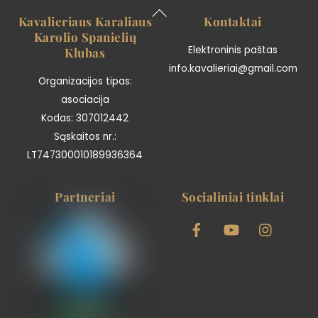
Back
Kavalieriaus Karaliaus
Kontaktai
To
Karolio Spanielių
Top
Elektroninis paštas
Klubas
info.kavalieriai@gmail.com
Organizacijos tipas:
asociacija
Kodas: 307012442
Sąskaitos nr.:
LT747300010189936364
Partneriai
Socialiniai tinklai